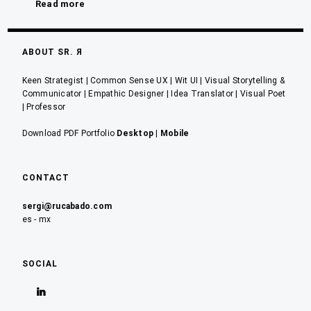
Read more
ABOUT SR. Я
Keen Strategist | Common Sense UX | Wit UI | Visual Storytelling &
Communicator | Empathic Designer | Idea Translator | Visual Poet
| Professor
Download PDF Portfolio
Desktop
|
Mobile
CONTACT
sergi@rucabado.com
es - mx
SOCIAL
Ver
perfil