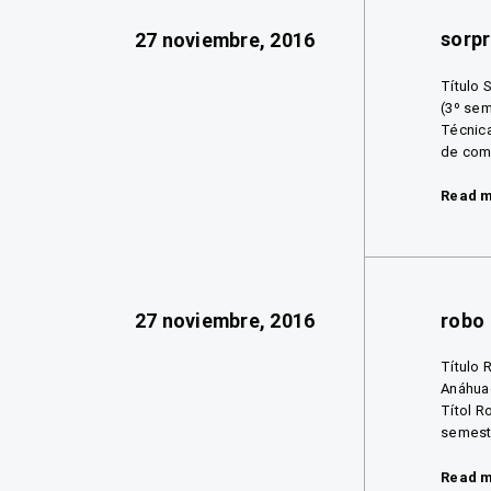
sorp
27 noviembre, 2016
Título 
(3º sem
Técnica
de comu
Read 
robo
27 noviembre, 2016
Título 
Anáhuac
Títol R
semestr
Read 