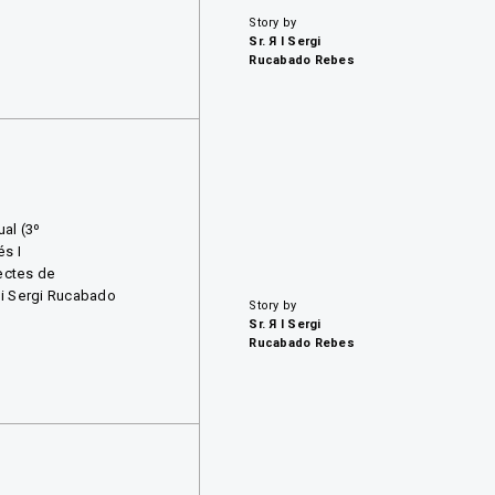
Story by
Sr. Я I Sergi
Rucabado Rebes
al (3º
s I
jectes de
 i Sergi Rucabado
Story by
Sr. Я I Sergi
Rucabado Rebes