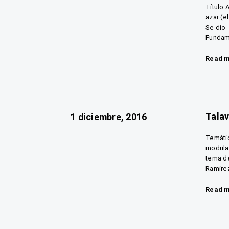
Título 
azar (e
Se dio 
Fundame
Read 
Talav
1 diciembre, 2016
Temátic
modular
tema de
Ramírez
Read 