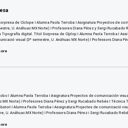
resa
Sorpresa de Cíclope I Alumna Paola Terroba I Asignatura Proyectos de com
estre, U. Anáhuac MX Norte) I Profesores Diana Pérez y Sergi Rucabado 
 Tipografía digital. Títol Sorpresa de Cíplop I Alumna Paola Terroba I Ass
nicació visual (3º semestre, U. Anáhuac MX Norte) I Professors Diana Pére
more
Robo I Alumna Paola Terroba I Asignatura Proyectos de comunicación visua
 MX Norte) I Profesores Diana Pérez y Sergi Rucabado Rebés I Técnica Ti
obatori I Alumna Paola Terroba I Assignatura Projectes de comunicació visu
e, U. Anáhuac MX Norte) I Professors Diana Pérez i Sergi Rucabado Rebés 
more