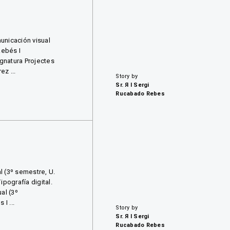
unicación visual
Rebés I
ignatura Projectes
z ...
Story by
Sr. Я I Sergi
Rucabado Rebes
l (3º semestre, U.
pografía digital.
al (3º
I ...
Story by
Sr. Я I Sergi
Rucabado Rebes