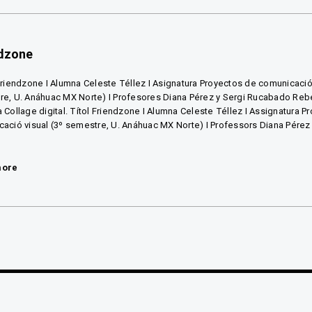
ndzone
Friendzone I Alumna Celeste Téllez I Asignatura Proyectos de comunicación
e, U. Anáhuac MX Norte) I Profesores Diana Pérez y Sergi Rucabado Rebé
 Collage digital. Títol Friendzone I Alumna Celeste Téllez I Assignatura P
ació visual (3º semestre, U. Anáhuac MX Norte) I Professors Diana Pérez
more