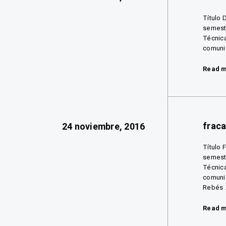
Título 
semestr
Técnica
comunic
Read 
frac
24 noviembre, 2016
Título 
semestr
Técnica
comunic
Rebés .
Read 