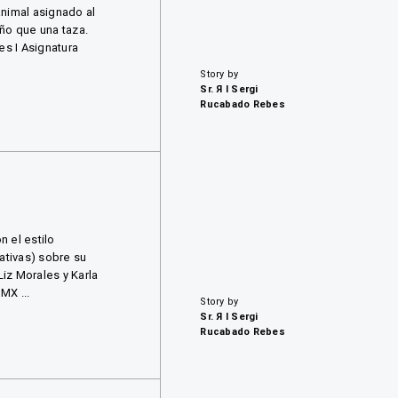
 animal asignado al
año que una taza.
es I Asignatura
Story by
Sr. Я I Sergi
Rucabado Rebes
 el estilo
ativas) sobre su
iz Morales y Karla
MX ...
Story by
Sr. Я I Sergi
Rucabado Rebes