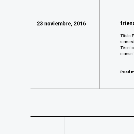
frie
23 noviembre, 2016
Título 
semestr
Técnica
comunic
...
Read 
Navegación
de
entradas