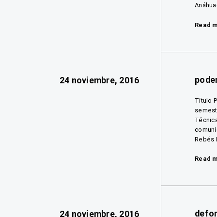
Anáhuac
Read 
pode
24 noviembre, 2016
Título 
semestr
Técnica
comunic
Rebés I 
Read 
defo
24 noviembre, 2016