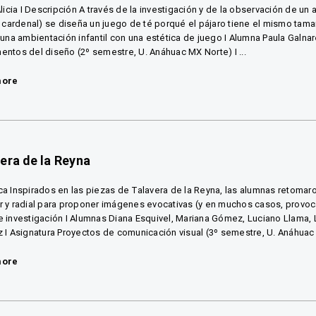
Alicia I Descripción A través de la investigación y de la observación de un
l cardenal) se diseña un juego de té porqué el pájaro tiene el mismo tam
una ambientación infantil con una estética de juego I Alumna Paula Galnar
ntos del diseño (2º semestre, U. Anáhuac MX Norte) I ...
more
era de la Reyna
a Inspirados en las piezas de Talavera de la Reyna, las alumnas retomaron
 y radial para proponer imágenes evocativas (y en muchos casos, provoc
 investigación I Alumnas Diana Esquivel, Mariana Gómez, Luciano Llama, L
 I Asignatura Proyectos de comunicación visual (3º semestre, U. Anáhuac 
more