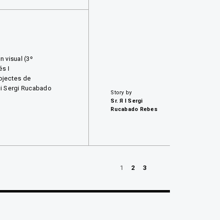
 visual (3º
s I
rojectes de
 i Sergi Rucabado
Story by
Sr. Я I Sergi
Rucabado Rebes
NEXT
1
2
3