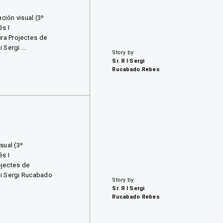
ción visual (3º
s I
ura Projectes de
Sergi ...
Story by
Sr. Я I Sergi
Rucabado Rebes
sual (3º
s I
ojectes de
 i Sergi Rucabado
Story by
Sr. Я I Sergi
Rucabado Rebes