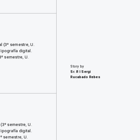
al (3º semestre, U.
pografía digital.
(3º semestre, U.
Story by
Sr. Я I Sergi
Rucabado Rebes
 (3º semestre, U.
pografía digital.
3º semestre, U.