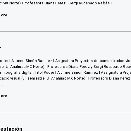
 MX Norte) I Professors Diana Pérez i Sergi Rucabado Rebés I ...
more
r
Poder I Alumno Simón Ramírez I Asignatura Proyectos de comunicación visu
e, U. Anáhuac MX Norte) I Profesores Diana Pérez y Sergi Rucabado Rebé
 Tipografía digital. Títol Poder I Alumne Simón Ramírez I Assignatura Pro
ació visual (3º semestre, U. Anáhuac MX Norte) I Professors Diana Pérez
...
more
restación