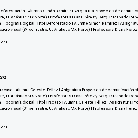
Deforestación I Alumno Simón Ramírez I Asignatura Proyectos de comunica
e, U. Anáhuac MX Norte) I Profesores Diana Pérez y Sergi Rucabado Rebé
 Tipografía digital. Títol Deforestació I Alumne Simón Ramírez I Assignat
ació visual (3º semestre, U. Anáhuac MX Norte) I Professors Diana Pérez i 
more
aso
Fracaso I Alumna Celeste Téllez I Asignatura Proyectos de comunicación vi
e, U. Anáhuac MX Norte) I Profesores Diana Pérez y Sergi Rucabado Rebé
 Tipografía digital. Títol Fracaso I Alumna Celeste Téllez I Assignatura Pr
ació visual (3º semestre, U. Anáhuac MX Norte) I Professors Diana Pérez
..
more