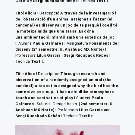
García
y
Sergi Rucabado Rebés
I Técnica
Textil.
Títol
Alícia
I Descripció
A través de la investigació i
de l’observació d’un animal assignat a l’atzar (el
cardenal) es dissenya un joc de te perquè l’ocell té
la mateixa mida que una tassa. Es dóna
una ambientació infantil amb una estètica de joc
I
Alumna
Paula
Galnares
I
Assignatura
Fonaments del
disseny
(2º semestre,
U. Anáhuac MX Norte
)
I
Professors
Lilus García
i
Sergi Rucabado Rebés
I
Tècnica
Textil.
Title
Alice
I
Description
Through research and
observation of a randomly assigned animal (the
cardinal) a tea set is designed why the bird has the
same size as a cup. It has a childlike atmosphere
touch and aesthetics of play
I Student
Paula
Galnares
I Subject Design basis
(2nd semester,
U.
Anáhuac MX Norte
)
I Professors
Lilus García
and
Sergi Rucabado Rebés
I Technic
Textile.