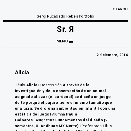
SEARCH
Sergi Rucabado Rebés Portfolio
Sr. Я
MENU
2 diciembre, 2016
Alicia
Título
Alicia
I
Descripción
A través de la
investigación y de la observación de un animal
asignado al azar (el cardenal) se diseña un juego
de té porqué el pájaro tiene el mismo tamaño que
una taza. Se dio una ambientación infantil con una
estética de juego
I
Alumna
Paula
Galnares
I
Asignatura
Fundamentos del diseño (2º
semestre, U. Anáhuac MX Norte)
I Profesores
Lilus