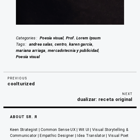
Categories
Poesía visual
Prof. Lorem Ipsum
Tags
andrea salas
centro
karen garcía
mariana arriaga
mercadotecnia y publicidad
Poesía visual
Previous
Navegación
PREVIOUS
coolturized
Post
de
Nex
NEXT
entradas
dualizar: receta original
Pos
ABOUT SR. Я
Keen Strategist | Common Sense UX | Wit UI | Visual Storytelling &
Communicator | Empathic Designer | Idea Translator | Visual Poet