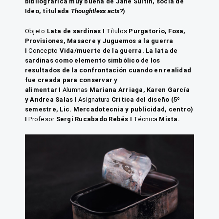
bibliográfica muy buena de Jane Sultin, socia de
Ideo, titulada
Thoughtless acts?
)
Objeto
Lata de sardinas
I
Títulos
Purgatorio, Fosa,
Provisiones, Masacre y Juguemos a la guerra
I
Concepto
Vida/muerte de la guerra. La lata de
sardinas como elemento simbólico de los
resultados de la confrontación cuando en realidad
fue creada para conservar y
alimentar
I
Alumnas
Mariana Arriaga, Karen García
y Andrea Salas
I
Asignatura
Crítica del diseño (5º
semestre, Lic. Mercadotecnia y publicidad, centro)
I
Profesor
Sergi Rucabado Rebés
I
Técnica
Mixta.