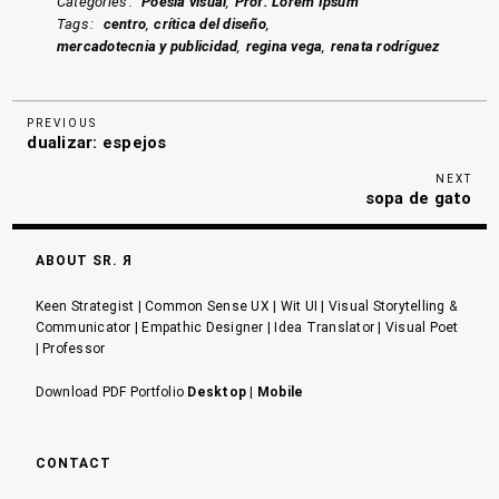
Categories
Poesía visual
Prof. Lorem Ipsum
Tags
centro
crítica del diseño
mercadotecnia y publicidad
regina vega
renata rodríguez
Previous
Navegación
PREVIOUS
dualizar: espejos
Post
de
Nex
NEXT
entradas
sopa de gato
Pos
ABOUT SR. Я
Keen Strategist | Common Sense UX | Wit UI | Visual Storytelling &
Communicator | Empathic Designer | Idea Translator | Visual Poet
| Professor
Download PDF Portfolio
Desktop
|
Mobile
CONTACT