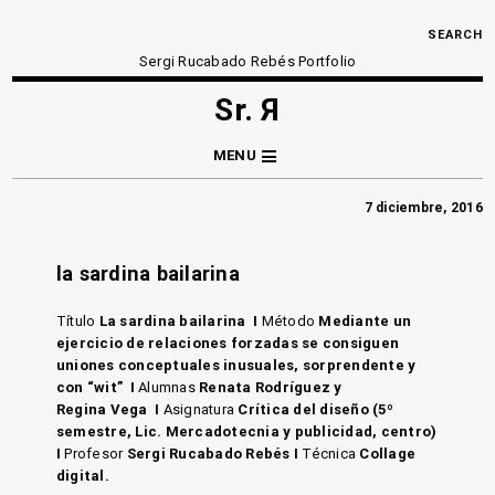
SEARCH
Sergi Rucabado Rebés Portfolio
Sr. Я
MENU
7 diciembre, 2016
la sardina bailarina
Título
La sardina bailarina
I
Método
Mediante un
ejercicio de relaciones forzadas se consiguen
uniones conceptuales inusuales, sorprendente y
con “wit”
I
Alumnas
Renata Rodríguez y
Regina
Vega
I
Asignatura
Crítica del diseño (5º
semestre, Lic. Mercadotecnia y publicidad, centro)
I
Profesor
Sergi Rucabado Rebés
I
Técnica
Collage
digital.