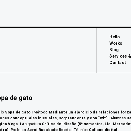
Hello
Works
Blog
Services &
Contact
opa de gato
ulo
Sopa de gato
I
Método
Mediante un ejercicio de relaciones forz
ones conceptuales inusuales, sorprendente y con “wit”
I
Alumnas
Re
gina
Vega
I
Asignatura
Crítica del diseño (5º semestre, Lic. Mercado
ntro)
I
Profesor
Sergi Rucabado Rebés
I
Técnica
Collage digital.