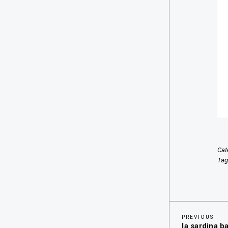
Cat
Ta
Previous
Navegaci
PREVIOUS
la sardina ba
Post