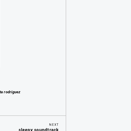
ta rodríguez
Next
NEXT
sleepy soundtrack
Post