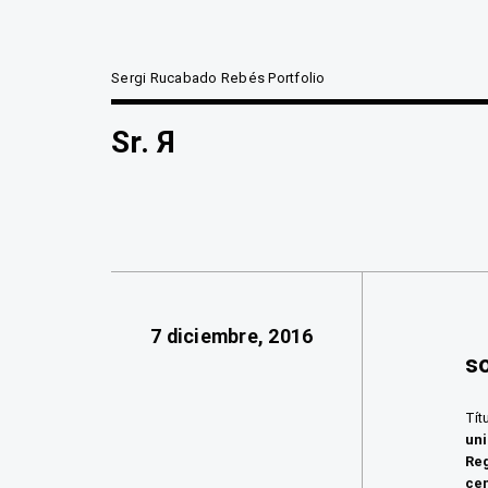
Sergi Rucabado Rebés Portfolio
Sr. Я
7 diciembre, 2016
s
Tít
uni
Re
ce