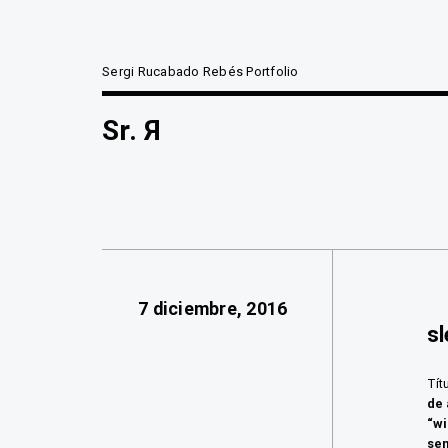
Sergi Rucabado Rebés Portfolio
Sr. Я
7 diciembre, 2016
s
Tít
de 
“wi
sem