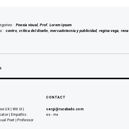
egories
Poesía visual
Prof. Lorem Ipsum
gs
centro
crítica del diseño
mercadotecnia y publicidad
regina vega
rena
ón
o
CONTACT
e UX | Wit UI |
sergi@rucabado.com
cator | Empathic
es - mx
sual Poet | Professor