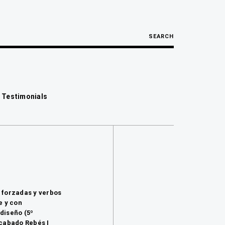
SEARCH
 Testimonials
 forzadas y verbos
e y con
 diseño (5º
ucabado Rebés
I