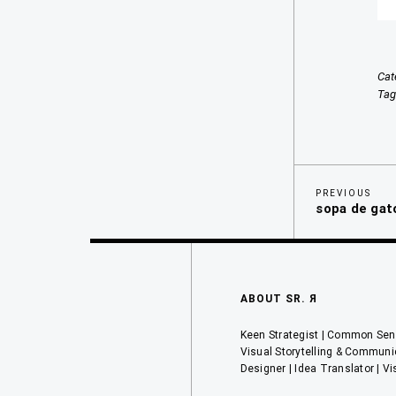
Cat
Ta
Previous
Navegaci
PREVIOUS
sopa de gat
Post
de
entradas
ABOUT SR. Я
Keen Strategist | Common Sens
Visual Storytelling & Communi
Designer | Idea Translator | Vi