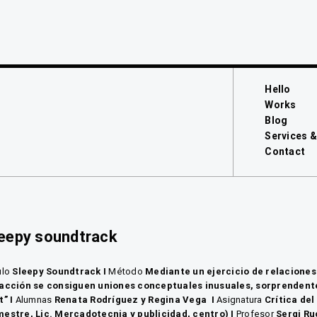
Hello
Works
Blog
Services &
Contact
leepy soundtrack
ulo
Sleepy Soundtrack
I
Método
Mediante un ejercicio de relaciones
acción se consiguen uniones conceptuales inusuales, sorprendent
t”
I
Alumnas
Renata Rodríguez y Regina
Vega
I
Asignatura
Crítica del
estre, Lic. Mercadotecnia y publicidad, centro)
I
Profesor
Sergi R