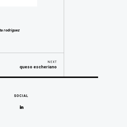
ta rodríguez
Next
NEXT
queso escheriano
Post
SOCIAL
Ver
perfil
de
sergirucabado
en