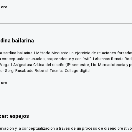
more
rdina bailarina
La sardina bailarina I Método Mediante un ejercicio de relaciones forzad
 conceptuales inusuales, sorprendente y con “wit” I Alumnas Renata Rod
Vega I Asignatura Crítica del diseño (5º semestre, Lic. Mercadotecnia y p
sor Sergi Rucabado Rebés I Técnica Collage digital.
more
zar: espejos
rvación y la conceptualización a través de un proceso de diseño creativ