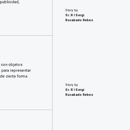
 publicidad,
Story by
Sr. Я I Sergi
Rucabado Rebes
o con objetos
s para representar
de cierta forma.
Story by
Sr. Я I Sergi
Rucabado Rebes