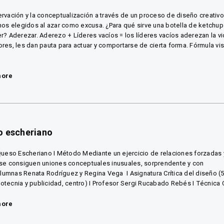
rvación y la conceptualización a través de un proceso de diseño creativ
nos elegidos al azar como excusa. ¿Para qué sirve una botella de ketchup
r? Aderezar. Aderezo + Líderes vacíos = los líderes vacíos aderezan la v
res, les dan pauta para actuar y comportarse de cierta forma. Fórmula vi
more
o escheriano
Queso Escheriano I Método Mediante un ejercicio de relaciones forzadas
se consiguen uniones conceptuales inusuales, sorprendente y con
 Alumnas Renata Rodríguez y Regina Vega I Asignatura Crítica del diseño (5
tecnia y publicidad, centro) I Profesor Sergi Rucabado Rebés I Técnica C
more