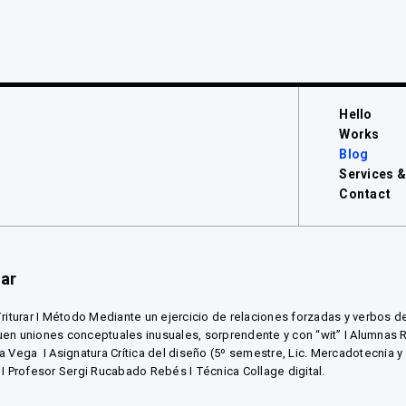
Hello
Works
Blog
Services &
Contact
rar
Triturar I Método Mediante un ejercicio de relaciones forzadas y verbos d
en uniones conceptuales inusuales, sorprendente y con “wit” I Alumnas 
a Vega I Asignatura Crítica del diseño (5º semestre, Lic. Mercadotecnia y
 I Profesor Sergi Rucabado Rebés I Técnica Collage digital.