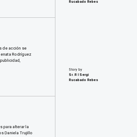
Rucabado Rebes
s de acción se
Renata Rodríguez
 publicidad,
Story by
Sr. Я I Sergi
Rucabado Rebes
 para alterar la
 Daniela Trujillo