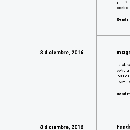
y Luis 
centro)
Read 
insig
8 diciembre, 2016
La obse
cotidia
los líd
Fórmula
Read 
Fand
8 diciembre, 2016