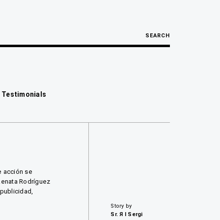
SEARCH
 Testimonials
e acción se
Renata Rodríguez
 publicidad,
Story by
Sr. Я I Sergi