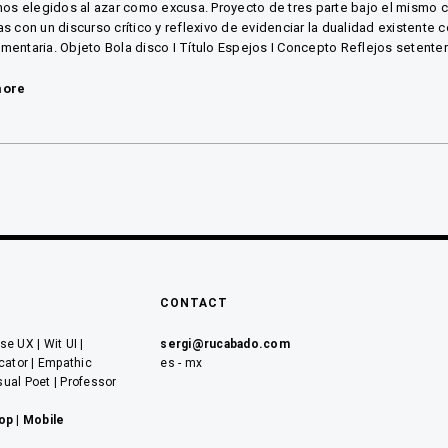
nos elegidos al azar como excusa. Proyecto de tres parte bajo el mismo
s con un discurso crítico y reflexivo de evidenciar la dualidad existente c
entaria. Objeto Bola disco I Título Espejos I Concepto Reflejos setentero
more
CONTACT
e UX | Wit UI |
sergi@rucabado.com
cator | Empathic
es - mx
sual Poet | Professor
op
|
Mobile