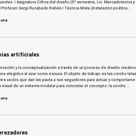
Fuentes I Asignatura Crítica del diseño (5º semestre, Lic. Mercadotecnia y
I Profesor Sergi Rucabado Rebés I Técnica Mixta (instalación poética ...
more
nias artificiales
rvación y la conceptualización a través de un proceso de diseño creativ
nos elegidos al azar como excusa. El objeto de trabajo es las corcho lata
eres vacíos que dan las pauta a sus seguidores para actuar y comportarse 
 visual de un sistema modular para concretar el concepto: la corcho ...
more
erezadores