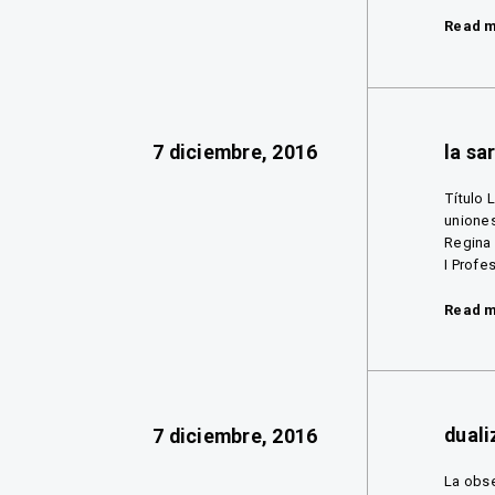
Read 
la sa
7 diciembre, 2016
Título 
uniones
Regina 
I Profe
Read 
duali
7 diciembre, 2016
La obse