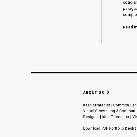
cotidia
paragua
complem
Read 
Navegación
de
entradas
ABOUT SR. Я
Keen Strategist | Common Sens
Visual Storytelling & Communi
Designer | Idea Translator | Vi
Download PDF Portfolio
Deskt