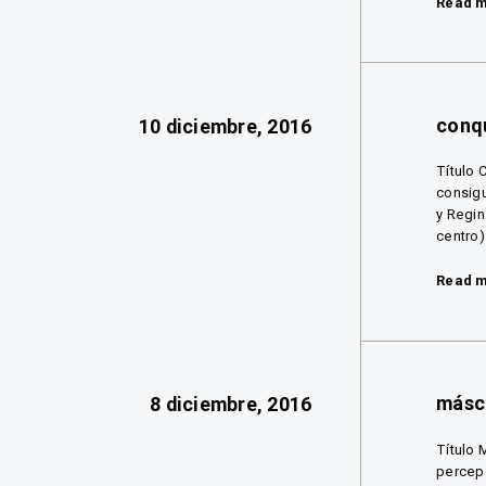
Read 
conq
10 diciembre, 2016
Título 
consigu
y Regin
centro)
Read 
másc
8 diciembre, 2016
Título 
percepc