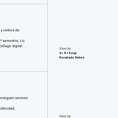
 y verbos de
º semestre, Lic.
ollage digital.
Story by
Sr. Я I Sergi
Rucabado Rebes
consiguen uniones
ublicidad,
Story by