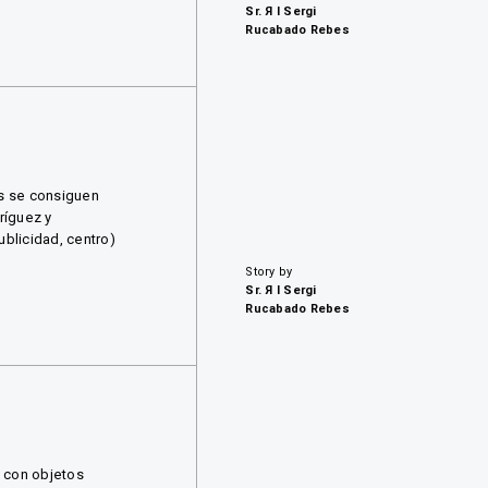
Sr. Я I Sergi
Rucabado Rebes
as se consiguen
ríguez y
ublicidad, centro)
Story by
Sr. Я I Sergi
Rucabado Rebes
o con objetos