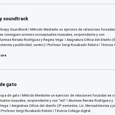
y soundtrack
Sleepy Soundtrack I Método Mediante un ejercicio de relaciones forzadas
se consiguen uniones conceptuales inusuales, sorprendente y con
 Alumnas Renata Rodríguez y Regina Vega I Asignatura Crítica del diseño (5
tecnia y publicidad, centro) I Profesor Sergi Rucabado Rebés I Técnica C
more
 de gato
Sopa de gato I Método Mediante un ejercicio de relaciones forzadas se 
uales inusuales, sorprendente y con “wit” I Alumnas Renata Rodríguez y
Vega I Asignatura Crítica del diseño (5º semestre, Lic. Mercadotecnia y p
I Profesor Sergi Rucabado Rebés I Técnica Collage digital.