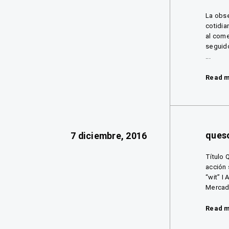
La obse
cotidia
al come
seguido
...
Read 
ques
7 diciembre, 2016
Título 
acción 
“wit” I
Mercado
Read 