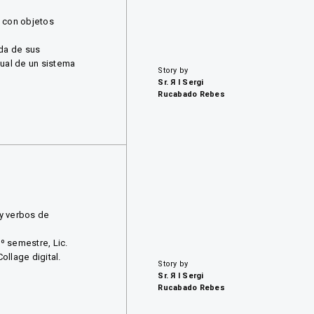
o con objetos
ida de sus
sual de un sistema
Story by
Sr. Я I Sergi
Rucabado Rebes
 y verbos de
º semestre, Lic.
ollage digital.
Story by
Sr. Я I Sergi
Rucabado Rebes